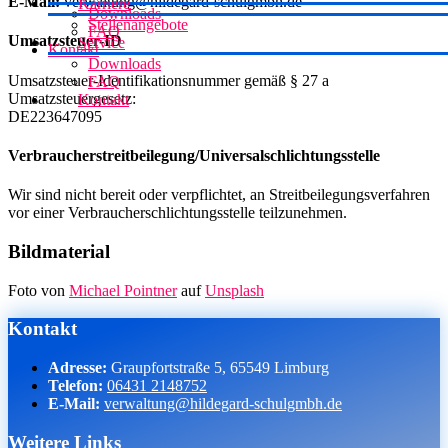
E-Mail:
verwaltung@hildegard-schulgmbh.de
Karriere
Downloads
Stellen­angebote
FAQ
Umsatzsteuer-ID
Service
Kontakt
Downloads
Umsatzsteuer-Identifikationsnummer gemäß § 27 a
FAQ
Umsatzsteuergesetz:
Kontakt
DE223647095
Verbraucher­streit­beilegung/Universal­schlichtungs­stelle
Wir sind nicht bereit oder verpflichtet, an Streitbeilegungsverfahren
vor einer Verbraucherschlichtungsstelle teilzunehmen.
Bildmaterial
Foto von
Michael Pointner
auf
Unsplash
Kontakt
Adresse:
Graupfortstraße 5, 65549 Limburg
Telefon:
06431 2148752
E-Mail:
verwaltung@hildegard-schulgmbh.de
Weitere Links